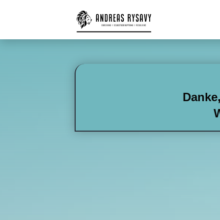
Danke,
W